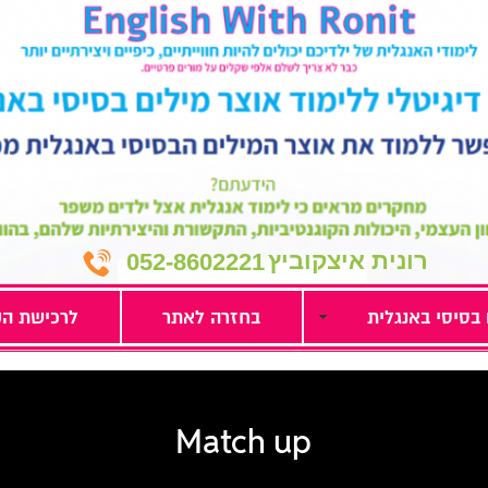
רונית איצקוביץ
052-8602221
 בסיסי באנגלית
בחזרה לאתר
לרכישת הק