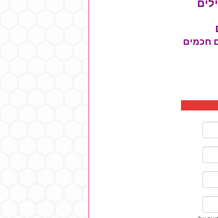
לים
ם חכמים