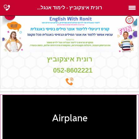
רונית איצקוביץ - לימוד אנגל...
רונית איצקוביץ
052-8602221