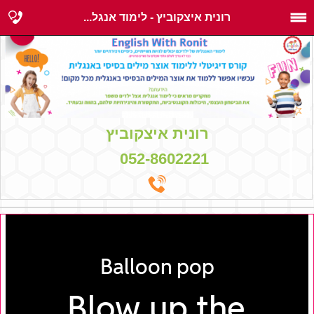
רונית איצקוביץ - לימוד אנגל...
רונית איצקוביץ
052-8602221