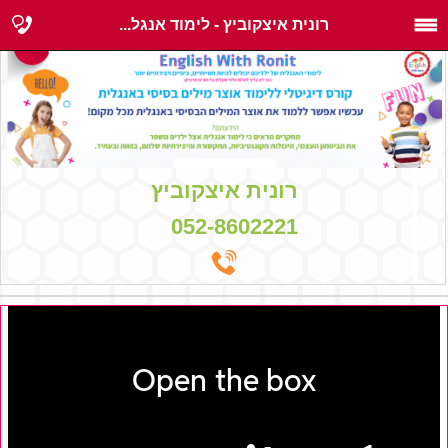
רונית איצקוביץ - לימוד אנגל...
רונית איצקוביץ
052-8602221