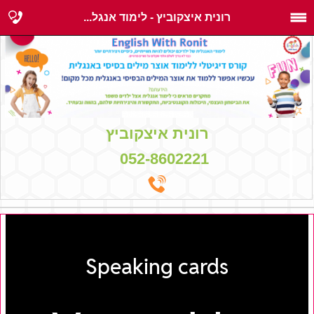
רונית איצקוביץ - לימוד אנגל...
רונית איצקוביץ
052-8602221