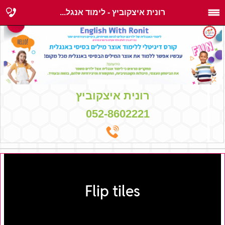
רונית איצקוביץ - לימוד אנגל...
רונית איצקוביץ
052-8602221