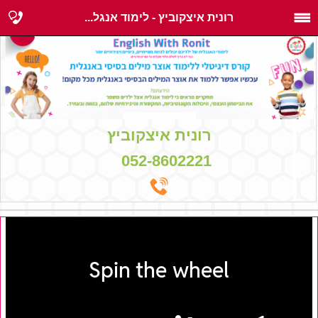
רונית איצקוביץ - לימוד אנגל...
רונית איצקוביץ
052-8602221